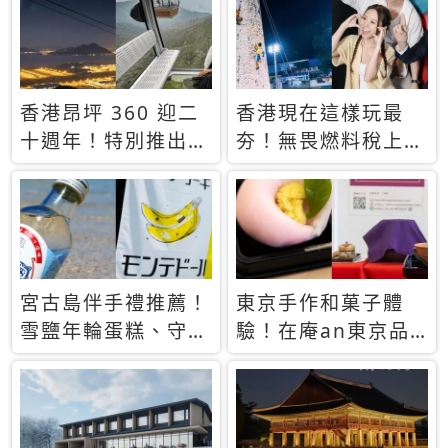
休才去圓夢 (附8.5
支援中文
萬次下載峇里島地
圖)😍
香港昂坪 360 迎二
香港現在這樣玩最
十週年！特別推出
夯！無畏燃料稅上
「夜間纜車」，輕旅
漲，現在買自由行只
行帶你搶先揭秘台灣
要8888元起
專屬禮遇
宮古島伴手禮推薦！
東京手作和菓子體
雪鹽年輪蛋糕、守護
驗！在庵an東京品
君餅乾，10款必買
味本格派日本茶道
清單