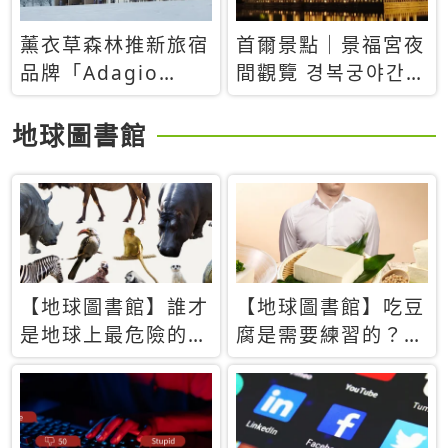
薰衣草森林推新旅宿
首爾景點｜景福宮夜
品牌「Adagio
間觀覽 경복궁야간관
Retreat」！首間選
람：2026年開放時
址北海道8月開幕
間、購票方式、實訪
地球圖書館
心得分享，感受白天
與夜晚截然不同的宮
殿魅力
【地球圖書館】誰才
【地球圖書館】吃豆
是地球上最危險的動
腐是需要練習的？當
物？人類喜好決定哪
西方人試圖用「煉
些動物「揹黑鍋」
乳」配上那塊無味的
白色豆腐