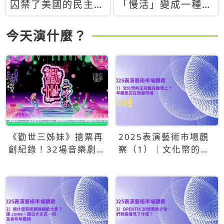
囚禁了美國的民主？
「慢活」變成一種商
當民主威脅到特權，
品：社群時代，資本
經濟學家長達半世紀
主義如何包裝你的休
今天演什麼？
的反撲計畫
閒時光
《勸世三姊妹》搶票再
2025表演藝術市場觀
創紀錄！32場音樂劇
察（1）｜文化幣的王
狂賣5萬張！
冠戴在誰頭上？青年觀
眾正在改變市場