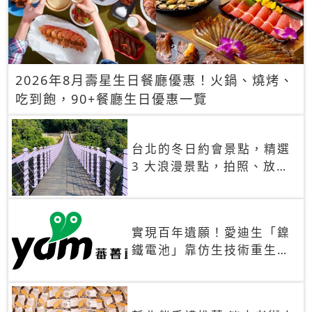
2026年8月壽星生日餐廳優惠！火鍋、燒烤、
吃到飽，90+餐廳生日優惠一覽
台北的冬日約會景點，精選
3 大浪漫景點，拍照、放閃
一次滿足！
實現百年遺願！愛迪生「鎳
鐵電池」靠仿生技術重生
秒充、循環萬次、壽命長達
30年