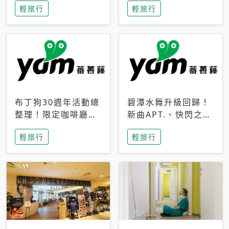
輕旅行
輕旅行
成今夏焦點
次開抽
布丁狗30週年活動總
碧潭水舞升級回歸！
整理！限定咖啡廳、
新曲APT.、快閃之夜
生日派對到路跑活動
到飛板秀，初夏夜遊
輕旅行
輕旅行
一次看
亮點一次看