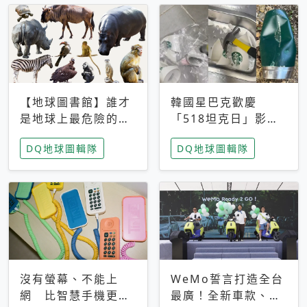
【地球圖書館】誰才
韓國星巴克歡慶
是地球上最危險的動
「518坦克日」影射
物？人類喜好決定哪
光州民主化運動 民
DQ地球圖輯隊
DQ地球圖輯隊
些動物「揹黑鍋」
眾：別在歷史傷口上
做生意
沒有螢幕、不能上
WeMo誓言打造全台
網 比智慧手機更讓
最廣！全新車款、獨