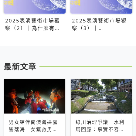
2025表演藝術市場觀
2025表演藝術市場觀
察（2）｜為什麼有些
察（3）｜
團隊總能大賣？達
OPENTIX20億票房之
康.come、面白大丈
後，我們到底看見了什
夫、相聲瓦舍年年霸榜
麼？
最新文章
男女結伴南澳海邊露
綠川治理爭議 水利
營落海 女獲救男仍
局回應：事實不容被