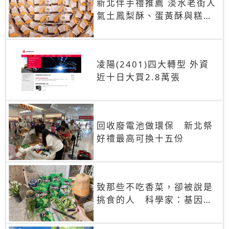
新北伴手禮推薦 淡水老街人
氣土鳳梨酥、蛋黃酥與糕餅
禮盒
凌陽(2401)四大轉型 外資
近十日大買2.8萬張
回收廢電池做環保 新北祭
好禮最高可換十五份
致那些不吃香菜，卻被說是
挑食的人 科學家：基因決
定你吃的香菜有沒有肥皂味