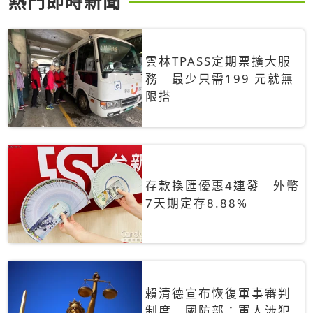
熱門即時新聞
雲林TPASS定期票擴大服
務 最少只需199 元就無
限搭
存款換匯優惠4連發 外幣
7天期定存8.88%
賴清德宣布恢復軍事審判
制度 國防部：軍人涉犯