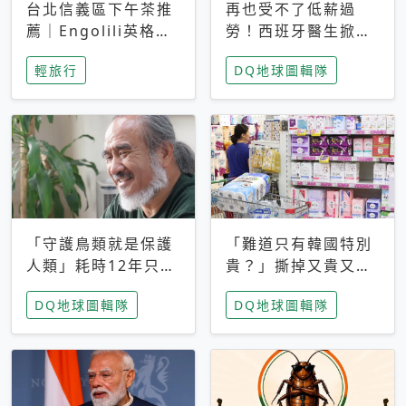
台北信義區下午茶推
再也受不了低薪過
薦｜Engolili英格莉
勞！西班牙醫生掀罷
莉統一時代店，花園
工潮、近四成護理師
輕旅行
DQ地球圖輯隊
秘境雙人套餐必拍熔
想離職 但外國醫生
岩鬆餅塔
能解決問題嗎？
「守護鳥類就是保護
「難道只有韓國特別
人類」耗時12年只為
貴？」撕掉又貴又難
追尋台灣最稀有的猛
用標籤，南韓2026推
DQ地球圖輯隊
DQ地球圖輯隊
禽 專訪《飛吧！熊
公共衛生棉全面免費
鷹》導演梁皆得