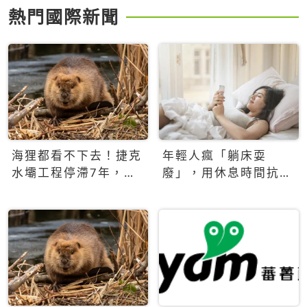
熱門國際新聞
海狸都看不下去！捷克
年輕人瘋「躺床耍
水壩工程停滯7年，海
廢」，用休息時間抗拒
狸數夜完成省百萬美元
生產力文化