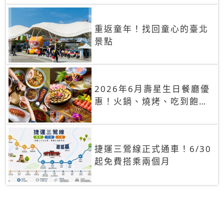
重返童年！找回童心的臺北
景點
2026年6月壽星生日餐廳優
惠！火鍋、燒烤、吃到飽，
90+餐廳生日優惠一覽
捷運三鶯線正式通車！6/30
起免費搭乘兩個月