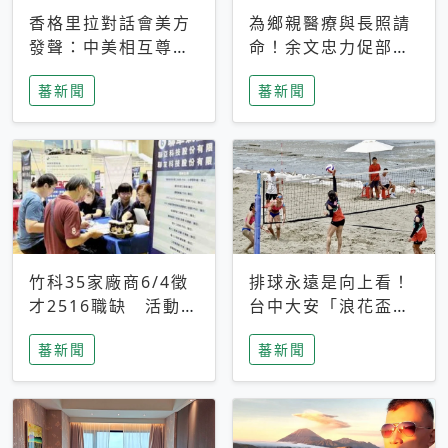
香格里拉對話會美方
為鄉親醫療與長照請
發聲：中美相互尊
命！余文忠力促部苗
重、良性溝通事關全
升格「台大苗栗分
蕃新聞
蕃新聞
球和平穩定
院」
竹科35家廠商6/4徵
排球永遠是向上看！
才2516職缺 活動當
台中大安「浪花盃」
天完成面試2家廠商
沙排賽今日起跑 烈
蕃新聞
蕃新聞
即可參加抽獎
日、海風、餐車派對
引爆海線初夏