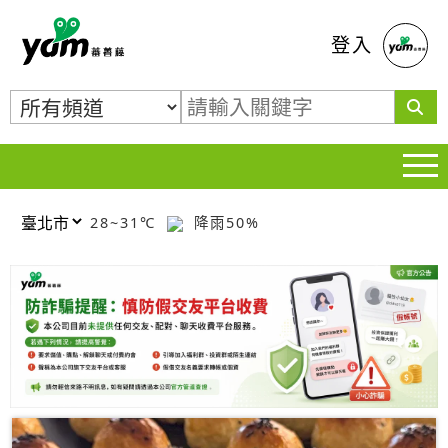
蕃薯藤
登入
28~31℃
降雨50%