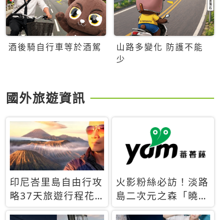
酒後騎自行車等於酒駕
山路多變化 防護不能
少
國外旅遊資訊
印尼峇里島自由行攻
火影粉絲必訪！淡路
略37天旅遊行程花
島二次元之森「曉」
費5萬台幣 ❤️別等退
解謎任務9月起全面