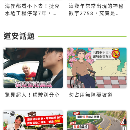
海狸都看不下去！捷克
這幾年常常出現的神秘
水壩工程停滯7年，海
數字2758，究竟是什
狸數夜完成省百萬美元
麼意思？為什麼可能影
響台灣的未來？
道安話題
驚見超人！駕駛別分心
勿占用無障礙坡道