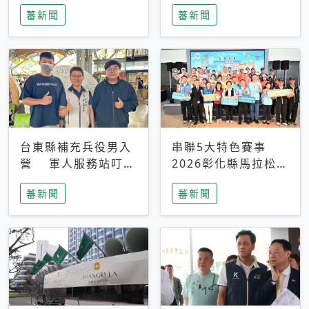
搜救中
選擇性解讀
蕃新聞
蕃新聞
台東縣補充兵役男入
串聯5大特色賽事
營 軍人服務站叮嚀
2026彰化縣馬拉松嘉
及歡送
年華啟動
蕃新聞
蕃新聞