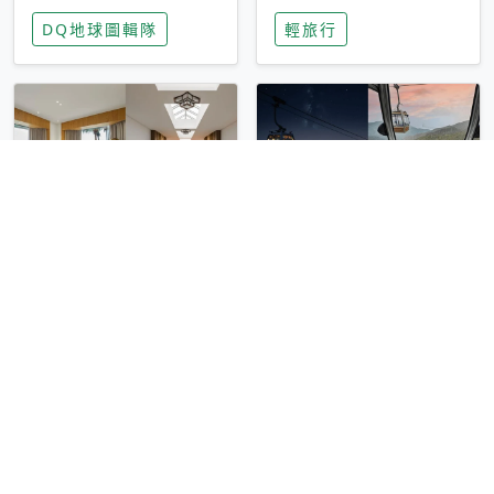
家長安心，美國孩童
特香氛，共享科技迎
DQ地球圖輯隊
輕旅行
瘋迷復古「有線電
來新世代
話」
圓山大飯店傳奇「金
香港昂坪 360 迎二
龍客房」改裝開放！
十週年！特別推出
房型特色亮點一覽
「夜間纜車」，輕旅
輕旅行
輕旅行
行帶你搶先揭秘台灣
專屬禮遇