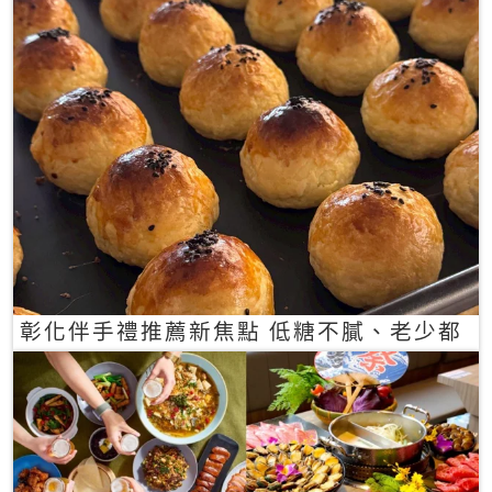
彰化伴手禮推薦新焦點 低糖不膩、老少都
愛的一口蛋黃酥禮盒