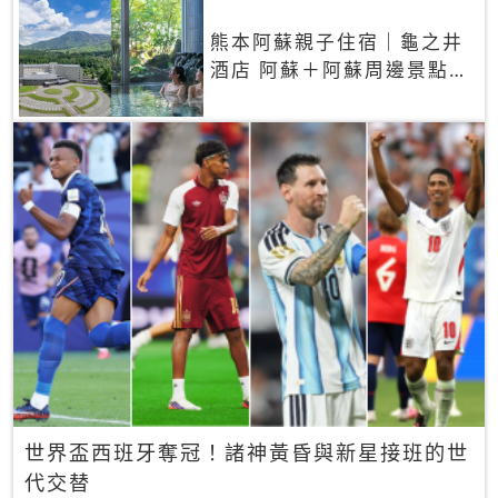
熊本阿蘇親子住宿｜龜之井
酒店 阿蘇＋阿蘇周邊景點一
網打盡
世界盃西班牙奪冠！諸神黃昏與新星接班的世
代交替