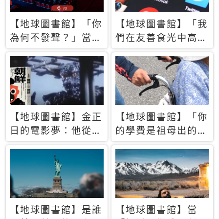
【地球圖書館】「你
【地球圖書館】「我
為何不發聲？」當情
們在友善食光中高呼
緒淹沒理智 你以為
民主自由，然後被刪
的正義成為壓迫他人
文」一本給Z世代的
的工具
末日寶懺《困在社群
平台》
【地球圖書館】金正
【地球圖書館】「你
日的電影夢：他從南
的學費是祖母出的」
韓綁來導演和演員，
當孝順變成情緒勒
卻拍出諷刺獨裁者的
索，日本孫女弒親案
北韓電影《平壤怪
背後的照護壓力
獸》
【地球圖書館】是誰
【地球圖書館】當