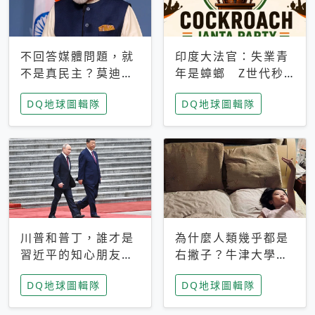
不回答媒體問題，就
印度大法官：失業青
不是真民主？莫迪訪
年是蟑螂 Z世代秒
歐拒回答問題 挪威
成立「蟑螂人民
DQ地球圖輯隊
DQ地球圖輯隊
記者：你怕什麼
黨」，追蹤數是執政
黨兩倍
川普和普丁，誰才是
為什麼人類幾乎都是
習近平的知心朋友？
右撇子？牛津大學：
專家：外交話語權掌
直立行走、腦容量擴
DQ地球圖輯隊
DQ地球圖輯隊
握在北京手中
張成演化關鍵