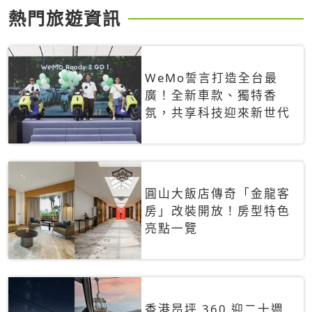
熱門旅遊資訊
WeMo誓言打造全台最
廣！全新車款、獨特香
氛，共享科技迎來新世代
圓山大飯店傳奇「金龍客
房」改裝開放！房型特色
亮點一覽
香港昂坪 360 迎二十週