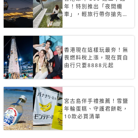
年！特別推出「夜間纜
車」，輕旅行帶你搶先揭
秘台灣專屬禮遇
香港現在這樣玩最夯！無
畏燃料稅上漲，現在買自
由行只要8888元起
宮古島伴手禮推薦！雪鹽
年輪蛋糕、守護君餅乾，
10款必買清單